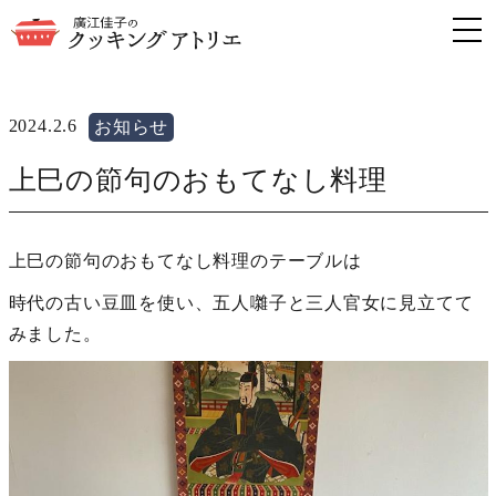
2024.2.6
お知らせ
上巳の節句のおもてなし料理
上巳の節句のおもてなし料理のテーブルは
時代の古い豆皿を使い、五人囃子と三人官女に見立てて
みました。