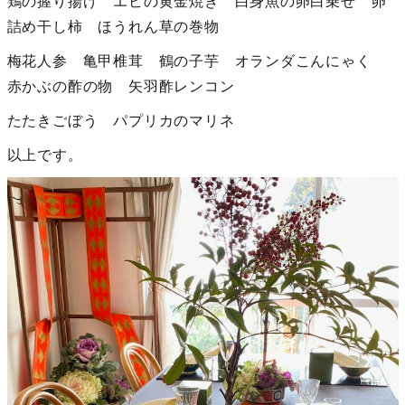
鶏の握り揚げ エビの黄金焼き 白身魚の卵白乗せ 卵
詰め干し柿 ほうれん草の巻物
梅花人参 亀甲椎茸 鶴の子芋 オランダこんにゃく
赤かぶの酢の物 矢羽酢レンコン
たたきごぼう パプリカのマリネ
以上です。